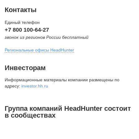
Контакты
Единый телефон
+7 800 100-64-27
звонок из регионов России бесплатный
Региональные офисы HeadHunter
Москва
Инвесторам
внутригородская территория
Информационные материалы компании размещены по
Муниципальный округ Тверской,
адресу:
investor.hh.ru
2-я Брестская ул., д. 48,
помещение 25
+7 495 974-64-27
Группа компаний HeadHunter состоит
+7 495 980-64-27
в сообществах
+7 495 134-92-24
press@hh.ru