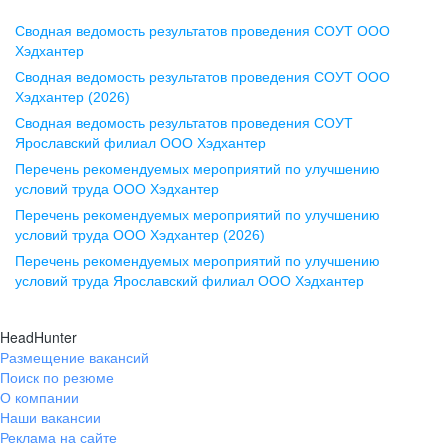
Сводная ведомость результатов проведения СОУТ ООО
Воронеж
Хэдхантер
Сводная ведомость результатов проведения СОУТ ООО
ул. Комиссаржевской, д. 10,
Хэдхантер (2026)
офис 1212
Сводная ведомость результатов проведения СОУТ
+7 473 280-05-05
Ярославский филиал ООО Хэдхантер
pr@vrn.hh.ru
Перечень рекомендуемых мероприятий по улучшению
условий труда ООО Хэдхантер
Казань
Перечень рекомендуемых мероприятий по улучшению
ул. Спартаковская, д. 2А, этаж 3,
условий труда ООО Хэдхантер (2026)
помещение 15
Перечень рекомендуемых мероприятий по улучшению
условий труда Ярославский филиал ООО Хэдхантер
+7 843 212-12-50
pr@kzn.hh.ru
HeadHunter
Размещение вакансий
Екатеринбург
Поиск по резюме
ул. Боевых Дружин, стр. 20,
О компании
5 этаж, офис 505, 521
Наши вакансии
Реклама на сайте
+7 343 226-79-99