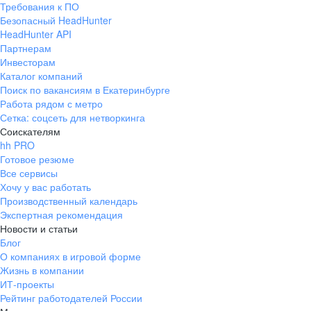
Требования к ПО
pr@ural.hh.ru
Безопасный HeadHunter
HeadHunter API
Краснодар
Партнерам
Инвесторам
ул. Янковского, д. 169, 7 этаж,
Каталог компаний
706 каб.
Поиск по вакансиям в Екатеринбурге
+7 861 205-55-57
Работа рядом с метро
pr@krd.hh.ru
Сетка: соцсеть для нетворкинга
Соискателям
hh PRO
Владивосток
Готовое резюме
пер. Ланинский д. 4, офис 3.4
Все сервисы
Хочу у вас работать
+7 423 202-33-28
Производственный календарь
pr@dv.hh.ru
Экспертная рекомендация
Новости и статьи
Новосибирск
Блог
О компаниях в игровой форме
ул. Большевистская, д. 35,
Жизнь в компании
помещение 21
ИТ-проекты
+7 383 207-94-64
Рейтинг работодателей России