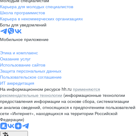
Молодым специалистам
pr@nsk.hh.ru
Карьера для молодых специалистов
Школа программистов
Минск
Карьера в некоммерческих организациях
Боты для уведомлений
пр-т Дзержинского, д. 57,
10 этаж, помещение 45-1
Мобильное приложение
+375 (17)
336-03-02
pr@rabota.by
Этика и комплаенс
Оказание услуг
Алматы
Использование сайтов
Защита персональных данных
пр. Абая, д. 151, БЦ Алатау,
Пользовательское соглашение
12 этаж, офис 1209
ИТ аккредитация
+7 727 232-13-13
На информационном ресурсе hh.ru
применяются
pr@headhunter.com.kz
рекомендательные технологии
(информационные технологии
предоставления информации на основе сбора, систематизации
и анализа сведений, относящихся к предпочтениям пользователей
сети «Интернет», находящихся на территории Российской
Федерации)