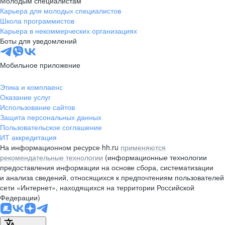
Молодым специалистам
pr@nsk.hh.ru
Карьера для молодых специалистов
Школа программистов
Минск
Карьера в некоммерческих организациях
Боты для уведомлений
пр-т Дзержинского, д. 57,
10 этаж, помещение 45-1
Мобильное приложение
+375 (17)
336-03-02
pr@rabota.by
Этика и комплаенс
Оказание услуг
Алматы
Использование сайтов
Защита персональных данных
пр. Абая, д. 151, БЦ Алатау,
Пользовательское соглашение
12 этаж, офис 1209
ИТ аккредитация
+7 727 232-13-13
На информационном ресурсе hh.ru
применяются
pr@headhunter.com.kz
рекомендательные технологии
(информационные технологии
предоставления информации на основе сбора, систематизации
и анализа сведений, относящихся к предпочтениям пользователей
сети «Интернет», находящихся на территории Российской
Федерации)