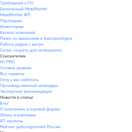
Требования к ПО
pr@ural.hh.ru
Безопасный HeadHunter
HeadHunter API
Краснодар
Партнерам
Инвесторам
ул. Янковского, д. 169, 7 этаж,
Каталог компаний
706 каб.
Поиск по вакансиям в Екатеринбурге
+7 861 205-55-57
Работа рядом с метро
pr@krd.hh.ru
Сетка: соцсеть для нетворкинга
Соискателям
hh PRO
Владивосток
Готовое резюме
пер. Ланинский д. 4, офис 3.4
Все сервисы
Хочу у вас работать
+7 423 202-33-28
Производственный календарь
pr@dv.hh.ru
Экспертная рекомендация
Новости и статьи
Новосибирск
Блог
О компаниях в игровой форме
ул. Большевистская, д. 35,
Жизнь в компании
помещение 21
ИТ-проекты
+7 383 207-94-64
Рейтинг работодателей России