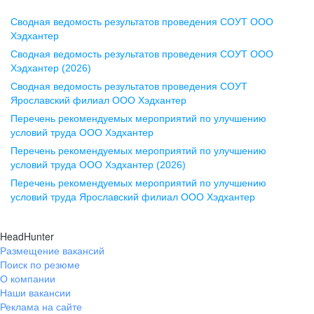
Сводная ведомость результатов проведения СОУТ ООО
Воронеж
Хэдхантер
Сводная ведомость результатов проведения СОУТ ООО
ул. Комиссаржевской, д. 10,
Хэдхантер (2026)
офис 1212
Сводная ведомость результатов проведения СОУТ
+7 473 280-05-05
Ярославский филиал ООО Хэдхантер
pr@vrn.hh.ru
Перечень рекомендуемых мероприятий по улучшению
условий труда ООО Хэдхантер
Казань
Перечень рекомендуемых мероприятий по улучшению
ул. Спартаковская, д. 2А, этаж 3,
условий труда ООО Хэдхантер (2026)
помещение 15
Перечень рекомендуемых мероприятий по улучшению
условий труда Ярославский филиал ООО Хэдхантер
+7 843 212-12-50
pr@kzn.hh.ru
HeadHunter
Размещение вакансий
Екатеринбург
Поиск по резюме
ул. Боевых Дружин, стр. 20,
О компании
5 этаж, офис 505, 521
Наши вакансии
Реклама на сайте
+7 343 226-79-99