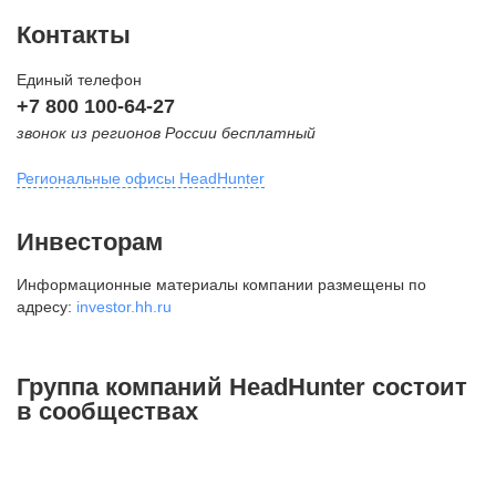
Контакты
Единый телефон
+7 800 100-64-27
звонок из регионов России бесплатный
Региональные офисы HeadHunter
Москва
Инвесторам
внутригородская территория
Информационные материалы компании размещены по
Муниципальный округ Тверской,
адресу:
investor.hh.ru
2-я Брестская ул., д. 48,
помещение 25
+7 495 974-64-27
Группа компаний HeadHunter состоит
+7 495 980-64-27
в сообществах
+7 495 134-92-24
press@hh.ru