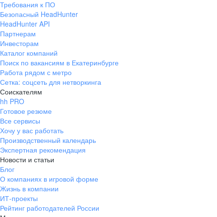
Требования к ПО
pr@ural.hh.ru
Безопасный HeadHunter
HeadHunter API
Краснодар
Партнерам
Инвесторам
ул. Янковского, д. 169, 7 этаж,
Каталог компаний
706 каб.
Поиск по вакансиям в Екатеринбурге
+7 861 205-55-57
Работа рядом с метро
pr@krd.hh.ru
Сетка: соцсеть для нетворкинга
Соискателям
hh PRO
Владивосток
Готовое резюме
пер. Ланинский д. 4, офис 3.4
Все сервисы
Хочу у вас работать
+7 423 202-33-28
Производственный календарь
pr@dv.hh.ru
Экспертная рекомендация
Новости и статьи
Новосибирск
Блог
О компаниях в игровой форме
ул. Большевистская, д. 35,
Жизнь в компании
помещение 21
ИТ-проекты
+7 383 207-94-64
Рейтинг работодателей России