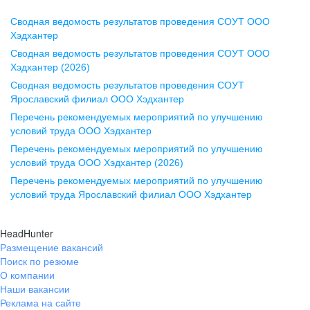
Сводная ведомость результатов проведения СОУТ ООО
Воронеж
Хэдхантер
Сводная ведомость результатов проведения СОУТ ООО
ул. Комиссаржевской, д. 10,
Хэдхантер (2026)
офис 1212
Сводная ведомость результатов проведения СОУТ
+7 473 280-05-05
Ярославский филиал ООО Хэдхантер
pr@vrn.hh.ru
Перечень рекомендуемых мероприятий по улучшению
условий труда ООО Хэдхантер
Казань
Перечень рекомендуемых мероприятий по улучшению
ул. Спартаковская, д. 2А, этаж 3,
условий труда ООО Хэдхантер (2026)
помещение 15
Перечень рекомендуемых мероприятий по улучшению
условий труда Ярославский филиал ООО Хэдхантер
+7 843 212-12-50
pr@kzn.hh.ru
HeadHunter
Размещение вакансий
Екатеринбург
Поиск по резюме
ул. Боевых Дружин, стр. 20,
О компании
5 этаж, офис 505, 521
Наши вакансии
Реклама на сайте
+7 343 226-79-99