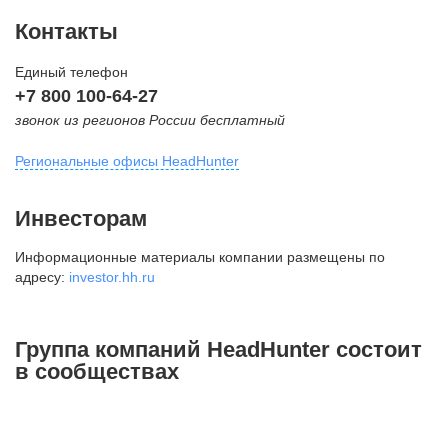
Контакты
Единый телефон
+7 800 100-64-27
звонок из регионов России бесплатный
Региональные офисы HeadHunter
Москва
Инвесторам
внутригородская территория
Информационные материалы компании размещены по
Муниципальный округ Тверской,
адресу:
investor.hh.ru
2-я Брестская ул., д. 48,
помещение 25
+7 495 974-64-27
Группа компаний HeadHunter состоит
+7 495 980-64-27
в сообществах
+7 495 134-92-24
press@hh.ru