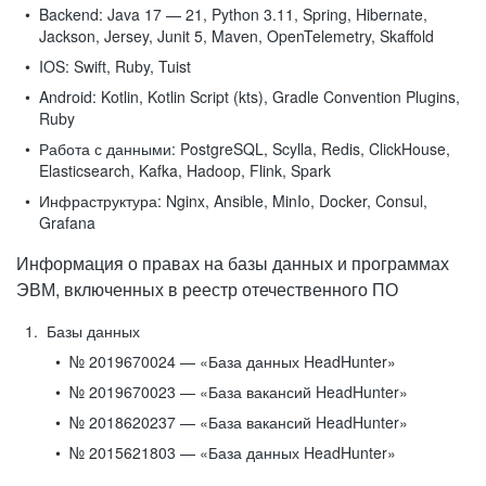
Backend:
Java 17 — 21, Python 3.11, Spring, Hibernate,
Jackson, Jersey, Junit 5, Maven, OpenTelemetry, Skaffold
IOS:
Swift, Ruby, Tuist
Android:
Kotlin, Kotlin Script (kts), Gradle Convention Plugins,
Ruby
Работа с данными:
PostgreSQL, Scylla, Redis, ClickHouse,
Elasticsearch, Kafka, Hadoop, Flink, Spark
Инфраструктура:
Nginx, Ansible, MinIo, Docker, Consul,
Grafana
Информация о правах на базы данных и программах
ЭВМ, включенных в реестр отечественного ПО
Базы данных
№ 2019670024 — «База данных HeadHunter»
№ 2019670023 — «База вакансий HeadHunter»
№ 2018620237 — «База вакансий HeadHunter»
№ 2015621803 — «База данных HeadHunter»