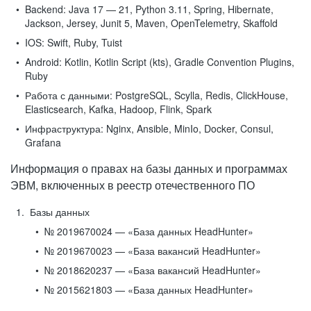
Backend:
Java 17 — 21, Python 3.11, Spring, Hibernate,
Jackson, Jersey, Junit 5, Maven, OpenTelemetry, Skaffold
IOS:
Swift, Ruby, Tuist
Android:
Kotlin, Kotlin Script (kts), Gradle Convention Plugins,
Ruby
Работа с данными:
PostgreSQL, Scylla, Redis, ClickHouse,
Elasticsearch, Kafka, Hadoop, Flink, Spark
Инфраструктура:
Nginx, Ansible, MinIo, Docker, Consul,
Grafana
Информация о правах на базы данных и программах
ЭВМ, включенных в реестр отечественного ПО
Базы данных
№ 2019670024 — «База данных HeadHunter»
№ 2019670023 — «База вакансий HeadHunter»
№ 2018620237 — «База вакансий HeadHunter»
№ 2015621803 — «База данных HeadHunter»