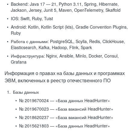
Backend:
Java 17 — 21, Python 3.11, Spring, Hibernate,
Jackson, Jersey, Junit 5, Maven, OpenTelemetry, Skaffold
IOS:
Swift, Ruby, Tuist
Android:
Kotlin, Kotlin Script (kts), Gradle Convention Plugins,
Ruby
Работа с данными:
PostgreSQL, Scylla, Redis, ClickHouse,
Elasticsearch, Kafka, Hadoop, Flink, Spark
Инфраструктура:
Nginx, Ansible, MinIo, Docker, Consul,
Grafana
Информация о правах на базы данных и программах
ЭВМ, включенных в реестр отечественного ПО
Базы данных
№ 2019670024 — «База данных HeadHunter»
№ 2019670023 — «База вакансий HeadHunter»
№ 2018620237 — «База вакансий HeadHunter»
№ 2015621803 — «База данных HeadHunter»