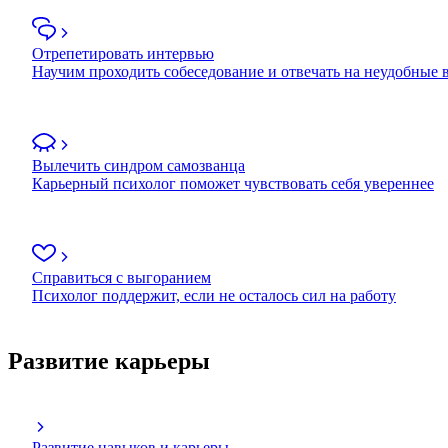
Отрепетировать интервью
Научим проходить собеседование и отвечать на неудобные
Вылечить синдром самозванца
Карьерный психолог поможет чувствовать себя увереннее
Справиться с выгоранием
Психолог поддержит, если не осталось сил на работу
Развитие карьеры
Развитие навыков и карьеры