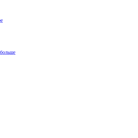
ре
 больше