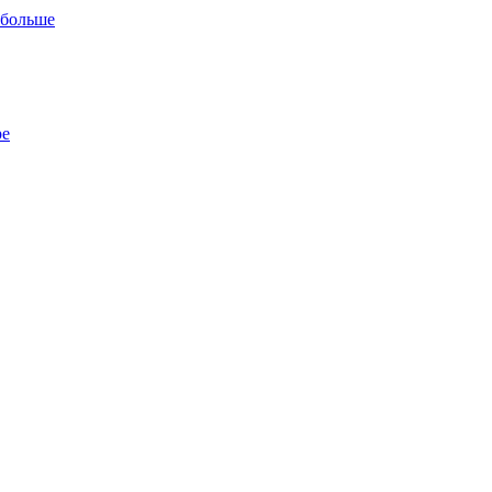
 больше
ре