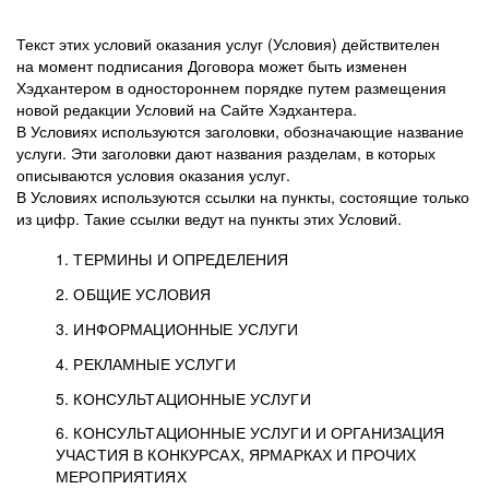
Текст этих условий оказания услуг (Условия) действителен
на момент подписания Договора может быть изменен
Хэдхантером в одностороннем порядке путем размещения
новой редакции Условий на Сайте Хэдхантера.
В Условиях используются заголовки, обозначающие название
услуги. Эти заголовки дают названия разделам, в которых
описываются условия оказания услуг.
В Условиях используются ссылки на пункты, состоящие только
из цифр. Такие ссылки ведут на пункты этих Условий.
1. ТЕРМИНЫ И ОПРЕДЕЛЕНИЯ
2. ОБЩИЕ УСЛОВИЯ
3. ИНФОРМАЦИОННЫЕ УСЛУГИ
1.1. Хэдхантер, или
Хэдхантер, ООО
4. РЕКЛАМНЫЕ УСЛУГИ
HeadHunter, или
«Хэдхантер», ИНН
2.1. Типы и статусы регистрации
5. КОНСУЛЬТАЦИОННЫЕ УСЛУГИ
Исполнитель
7718620740, адрес:
Типы регистрации
3.1. Предоставление доступа к базе данных
2.2. Активация услуг
6. КОНСУЛЬТАЦИОННЫЕ УСЛУГИ И ОРГАНИЗАЦИЯ
125047, г. Москва,
резюме с предложениями Соискателей
Описание и активация
УЧАСТИЯ В КОНКУРСАХ, ЯРМАРКАХ И ПРОЧИХ
2.1.1. Заказчику может быть присвоен один
4.0. Общие условия оказания рекламных услуг
внутригородская
о трудоустройстве с возможностью просмотра
МЕРОПРИЯТИЯХ
из Типов регистраций.
территория
4.0.1. Хэдхантер оказывает Заказчику услугу