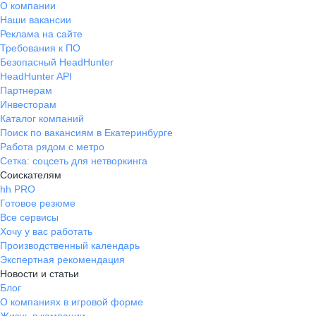
О компании
Связалась со мной на HH.ru,
Наши вакансии
помогла подобрать для меня
Реклама на сайте
наиболее комфортные условия
Требования к ПО
работы, так как меня интересовала
Безопасный HeadHunter
частичная занятость в связи с
HeadHunter API
очной учёбой. Очное
Партнерам
собеседование прошло в
Инвесторам
Каталог компаний
комфортной обстановке, остались
Поиск по вакансиям в Екатеринбурге
приятные впечатления. Если
Работа рядом с метро
хотите работать в развивающейся
Сетка: соцсеть для нетворкинга
компании с перспективой
Соискателям
карьерного роста и дружным
hh PRO
коллективом, то вам точно в АКП
Готовое резюме
Маминой.
Все сервисы
Хочу у вас работать
Производственный календарь
Экспертная рекомендация
Новости и статьи
Блог
О компаниях в игровой форме