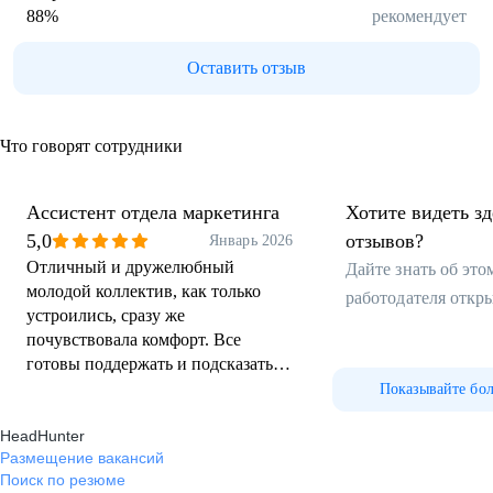
88
%
рекомендует
Оставить отзыв
Что говорят сотрудники
Ассистент отдела маркетинга
Хотите видеть з
5,0
отзывов?
Январь 2026
Отличный и дружелюбный
Дайте знать об эт
молодой коллектив, как только
работодателя откр
устроились, сразу же
почувствовала комфорт. Все
готовы поддержать и подсказать.
Чувствуется, что все работники-
Показывайте бо
профессионалы своего дела.
HeadHunter
Уютный красивый офис в центре
Размещение вакансий
города. Отдельно хотела бы
Поиск по резюме
отметить работу HR менеджера.