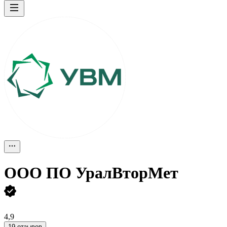
ООО
ПО УралВторМет
4,9
19 отзывов