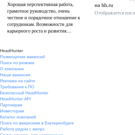
Хорошая перспективная работа,
техники
на hh.ru
грамотное руководство, очень
Отображается посл
честное и порядочное отношение к
сотрудникам. Возможности для
карьерного роста и развития
профессиональных навыков. Из
всех мест где я трудился в качестве
HeadHunter
наёмного сотрудника, это лучшее.
Размещение вакансий
Поиск по резюме
О компании
Наши вакансии
Реклама на сайте
Требования к ПО
Безопасный HeadHunter
HeadHunter API
Партнерам
Инвесторам
Каталог компаний
Поиск по вакансиям в Екатеринбурге
Работа рядом с метро