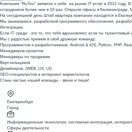
Компания "RuYou" заявила о себе на рынке IT-услуг в 2012 году.
сотрудников более чем в 10 раз. Открыли офисы в Калининграде, М
На сегодняшний день Штаб квартира компании находится в Екатери
Мы занимаемся, разработкой программного обеспечения, разработ
Интеграции.
Если IT среда - это то, что тебя вдохновляет, если ты талантливы
Мы с радостью примем в свой дружную команду:
Программистов и разработчикиков: Android & iOS, Python, PHP, Reac
Менеджеров проектов
Менеджеры по продажам
Верстальщиков
Дизайнеров, (WEB, UX, UI)
SEO-специалистов и интернент маркетологов.
Стань частью нашей команды - звони и пиши!
Екатеринбург
Город
Информационные технологии, системная интеграция, интерне
Сферы деятельности