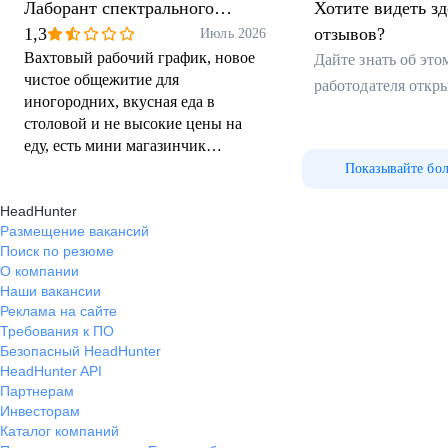
Лаборант спектрального
Хотите видеть з
анализа
1,3
отзывов?
Июль 2026
Вахтовый рабочий график, новое
Дайте знать об эт
чистое общежитие для
работодателя откр
иногородних, вкусная еда в
столовой и не высокие цены на
еду, есть мини магазинчик
собственный (цены конечно выше
Показывайте бо
чем обычно, но есть практически
HeadHunter
все необходимое)
Размещение вакансий
Поиск по резюме
О компании
Наши вакансии
Реклама на сайте
Требования к ПО
Безопасный HeadHunter
HeadHunter API
Партнерам
Инвесторам
Каталог компаний