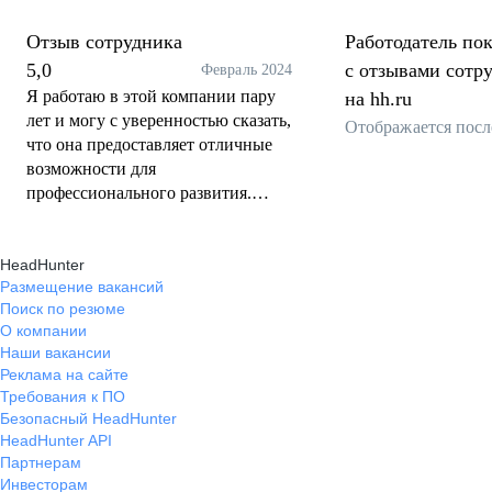
Отзыв сотрудника
Работодатель пок
5,0
с отзывами сотр
Февраль 2024
Я работаю в этой компании пару
на hh.ru
лет и могу с уверенностью сказать,
Отображается посл
что она предоставляет отличные
возможности для
профессионального развития.
Возможность принимать
стратегические решения и
HeadHunter
управлять командой делает работу
Размещение вакансий
менеджера здесь очень интересной
Поиск по резюме
и динамичной. Компания также
О компании
ценит и поддерживает своих
Наши вакансии
сотрудников, предоставляя
Реклама на сайте
обучение и возможности для
Требования к ПО
карьерного роста. Кроме того, я
Безопасный HeadHunter
хотела бы отметить, что компания
HeadHunter API
имеет отличный коллектив,
Партнерам
который создает дружественную и
Инвесторам