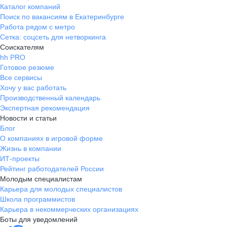
Каталог компаний
поддерживающую атмосферу.
Поиск по вакансиям в Екатеринбурге
Очень приятно работать в такой
Работа рядом с метро
команде, где каждый готов помочь
Сетка: соцсеть для нетворкинга
и поддержать друг друга.
Соискателям
Благодаря этому, работа
hh PRO
становится более приятной и
Готовое резюме
продуктивной. Так же постоянно
Все сервисы
проводятся интересные обучения,
Хочу у вас работать
что повышает наши навыки.
Производственный календарь
Работа очень интересная, с
Экспертная рекомендация
Новости и статьи
разнообразными видами задач. Я
Блог
очень довольна
О компаниях в игровой форме
Жизнь в компании
ИТ-проекты
Рейтинг работодателей России
Молодым специалистам
Карьера для молодых специалистов
Школа программистов
Карьера в некоммерческих организациях
Боты для уведомлений