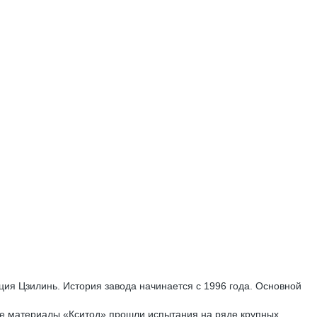
нция Цзилинь. История завода начинается с 1996 года. Основной
ные материалы «Кситод» прошли испытания на ряде крупных