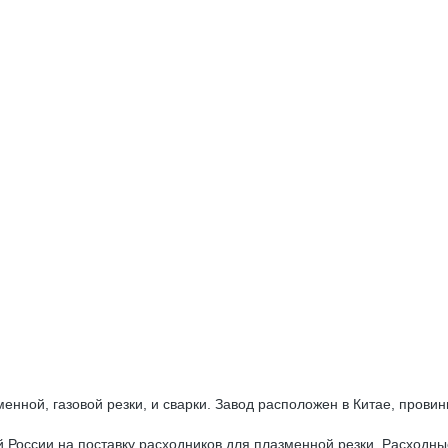
енной, газовой резки, и сварки. Завод расположен в Китае, прови
ий России на поставку расходников для плазменной резки. Расход