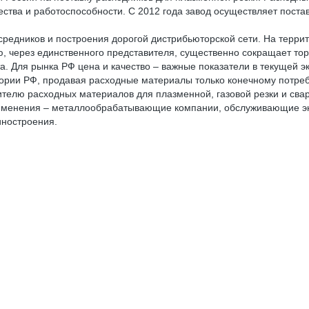
ества и работоспособности. С 2012 года завод осуществляет поста
осредников и построения дорогой дистрибьюторской сети. На терр
, через единственного представителя, существенно сокращает тор
а. Для рынка РФ цена и качество – важные показатели в текущей э
рии РФ, продавая расходные материалы только конечному потреби
ителю расходных материалов для плазменной, газовой резки и св
рименения – металлообрабатывающие компании, обслуживающие эне
иностроения.