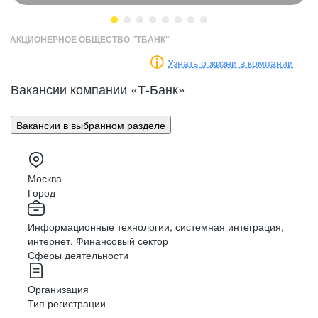
АКЦИОНЕРНОЕ ОБЩЕСТВО "ТБАНК"
Узнать о жизни в компании
Встречи
с клиентами
Маркетинг
Разработка
Вакансии компании «Т-Банк»
Доставляйте, презентуйте и предлагайте
продукты банка
Вакансии в выбранном разделе
PR
Аналитика
Консультирование
Москва
Решайте вопросы клиентов в чате и по
HR
Архитектура
Город
телефону
Информационные технологии, системная интеграция,
интернет, Финансовый сектор
Финансы
Дизайн
Обработка
данных
Сферы деятельности
Обрабатывайте документы и вносите данные
в систему
Организация
Тип регистрации