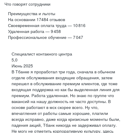
Что говорят сотрудники
Развитая культура
Преимущества и льготы
На основании
17484
отзывов
Участие в развитии комьюнити
Участие в развитии комьюнити
Своевременная оплата труда — 10 816
Вы сможете ходить на профильные конференции
Вы сможете ходить на профильные конференции
Удаленная работа — 9 458
и другие мероприятия
и другие мероприятия
Профессиональное обучение — 7 047
Заботимся о внутренней атмосфере:
устраиваем
Специалист контакного центра
совместные выезды, собираем
спортивные команды
5,0
Обучение хард- и софт-скиллам
Обучение хард- и софт-скиллам
по интересам и находим
единомышленников
Июнь 2025
У нас есть занятия на пару часов и программы
У нас есть занятия на пару часов и программы
В Тбанке я проработал три года, сначала в обычном
на несколько месяцев
на несколько месяцев
отделе обслуживания входящие обращения, затем
Понятные задачи
перешел в обслуживание премиум клиентов, где тоже
входящая поддержка но как бы выделенная линия для
премиум. Работа удаленная. Но знаю по группе что
вакансий на нашу должность не часто доступны. В
Конкурентную зарплату
Конкурентную зарплату
основе работают в мск скорее всего. Ну что,
По достоинству оцениваем ваши навыки
По достоинству оцениваем ваши навыки
впечатления от работы самые хорошие, платили
и награждаем за впечатляющие результаты
и награждаем за впечатляющие результаты
всегда исправно, даже когда кризисные моменты были,
падения акций, Тбанк никогда не задерживал оплату.
Не могу не отметить корпоративную культуру, здесь