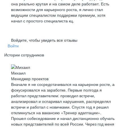
Даем инструкции, выстраиваем
процессы,
она реально крутая и на самом деле работает. Есть
помогаем освоиться
и влиться в работу
Заботу о здоровье
Заботу о здоровье
возможности для карьерного роста, я лично стал
ведущим специалистом поддержки премиум, хотя
ДМС со стоматологией и страховку от несчастных
ДМС со стоматологией и страховку от несчастных
начал с простого специалиста кц.
случаев для сотрудников и льготы на ДМС
случаев для сотрудников и льготы на ДМС
Стабильность
для их близких
для их близких
и надежность
Войдите, чтобы увидеть все отзывы
Войти
Питание и спорт
Питание и спорт
Истории сотрудников
Бесплатные завтраки и обеды в офисе, тренажерный
Бесплатные завтраки и обеды в офисе, тренажерный
зал или компенсацию затрат на спорт и питание
зал или компенсацию затрат на спорт и питание
Михаил
Инвестируем в будущее и постоянно
укрепляем
Менеджер проектов
позиции на рынке
Вначале я не сосредотачивался на карьерном росте, а
фокусировался на заработке. Первые полгода я
работал представителем: проводил встречи,
анализировал и оспаривал нарушения, распределял
Признаем достижения
встречи и работал с новичками. Спустя год я решил
В Т-Банке есть «Оскар для сотрудников» — ежегодная
откликнуться на вакансию «Тренер адаптации».
награда Glory. В 2023 году победительницей в одной
Прошел собеседование и начал дистанционно обучать
из номинаций стала Екатерина Реуцкая, специалист
новых представителей по всей России. Через год меня