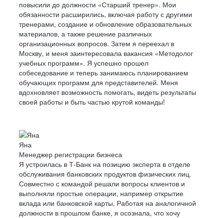
поддержки
повысили до должности «Старший тренер». Мои
обязанности расширились, включая работу с другими
Клиент с ограничениями по слуху обратился в поддержку
тренерами, создание и обновление образовательных
банка, потому что ему стало плохо с сердцем. Екатерина
материалов, а также решение различных
вызвала скорую помощь и контролировала ситуацию,
организационных вопросов. Затем я переехал в
пока к клиенту не приехали медработники
Москву, и меня заинтересовала вакансия «Методолог
учебных программ». Я успешно прошел
собеседование и теперь занимаюсь планированием
обучающих программ для представителей. Меня
вдохновляет возможность помогать, видеть результаты
своей работы и быть частью крутой команды!
Яна
Менеджер регистрации бизнеса
Я устроилась в Т-Банк на позицию эксперта в отделе
обслуживания банковских продуктов физических лиц.
Совместно с командой решали вопросы клиентов и
выполняли простые операции, например открытие
вклада или банковской карты. Работая на аналогичной
должности в прошлом банке, я осознала, что хочу