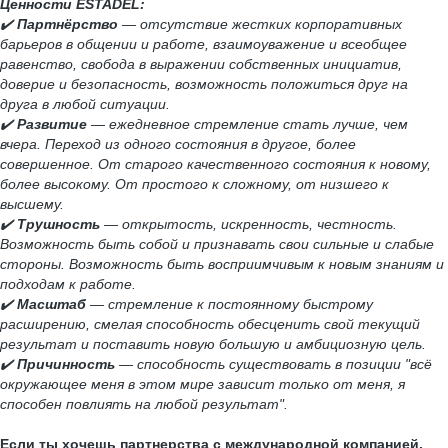
Ценности ESTADEL
:
✔️
Партнёрство
— отсутствие жестких корпоративных
барьеров в общении и работе, взаимоуважение и всеобщее
равенство, свобода в выражении собственных инициатив,
доверие и безопасность, возможность положиться друг на
друга в любой ситуации.
✔️
Развитие
— ежедневное стремление стать лучше, чем
вчера. Переход из одного состояния в другое, более
совершенное. От старого качественного состояния к новому,
более высокому. От простого к сложному, от низшего к
высшему.
✔️
Трушность
— открытость, искренность,
честность.
Возможность быть собой и признавать свои сильные и слабые
стороны. Возможность быть восприимчивым к новым знаниям и
подходам к работе.
✔️
Масштаб
— стремление к постоянному быстрому
расширению, смелая способность обесценить свой текущий
результат и поставить новую большую и амбициозную цель.
✔️
Причинность
— способность существовать в позиции "всё
окружающее меня в этом мире зависит только от меня, я
способен повлиять на любой результат".
Если ты хочешь партнерства с международной компанией,