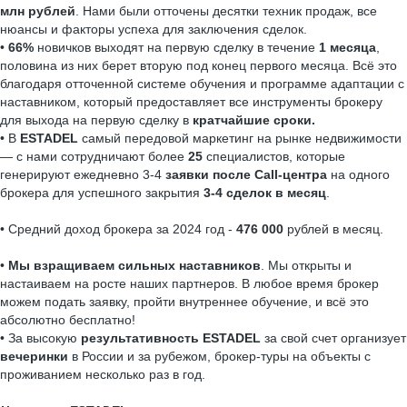
млн рублей
. Нами были отточены десятки техник продаж, все
нюансы и факторы успеха для заключения сделок.
•
66%
новичков выходят на первую сделку в течение
1 месяца
,
половина из них берет вторую под конец первого месяца. Всё это
благодаря отточенной системе обучения и программе адаптации с
наставником, который предоставляет все инструменты брокеру
для выхода на первую сделку в
кратчайшие сроки.
• В
ESTADEL
самый передовой маркетинг на рынке недвижимости
— с нами сотрудничают более
25
специалистов, которые
генерируют ежедневно 3-4
заявки после Call-центра
на одного
брокера для успешного закрытия
3-4 сделок в месяц
.
• Средний доход брокера за 2024 год -
476 000
рублей в месяц.
•
Мы взращиваем сильных наставников
. Мы открыты и
настаиваем на росте наших партнеров. В любое время брокер
можем подать заявку, пройти внутреннее обучение, и всё это
абсолютно бесплатно!
• За высокую
результативность
ESTADEL
за свой счет организует
вечеринки
в России и за рубежом, брокер-туры на объекты с
проживанием несколько раз в год.