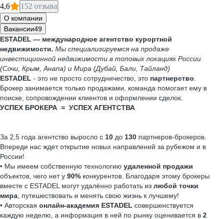
4,6
152 отзыва
О компании
Вакансии
49
ESTADEL — международное агентство курортной
недвижимости.
Мы специализируемся на продаже
инвестиционной недвижимости в топовых локациях России
(Сочи, Крым, Анапа) и Мира (Дубай, Бали, Тайланд)
ESTADEL
- это не просто сотрудничество, это
партнерство
.
Брокер занимается только продажами, команда помогает ему в
поиске, сопровождении клиентов и оформлении сделок.
УСПЕХ БРОКЕРА = УСПЕХ АГЕНТСТВА
За 2,5 года агентство выросло с
10
до
130
партнеров-брокеров.
Впереди нас ждет открытие новых направлений за рубежом и в
России!
• Мы имеем собственную технологию
удаленной продажи
объектов, чего нет у
90%
конкурентов. Благодаря этому брокеры
вместе с ESTADEL могут удалённо работать из
любой точки
мира
, путешествовать и менять свою жизнь к лучшему!
• Авторская
онлайн-академия
ESTADEL
совершенствуется
каждую неделю, а информация в ней по рынку оценивается в
2