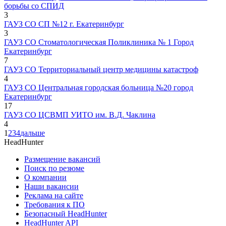
борьбы со СПИД
3
ГАУЗ СО СП №12 г. Екатеринбург
3
ГАУЗ СО Стоматологическая Поликлиника № 1 Город
Екатеринбург
7
ГАУЗ СО Территориальный центр медицины катастроф
4
ГАУЗ СО Центральная городская больница №20 город
Екатеринбург
17
ГАУЗ СО ЦСВМП УИТО им. В.Д. Чаклина
4
1
2
3
4
дальше
HeadHunter
Размещение вакансий
Поиск по резюме
О компании
Наши вакансии
Реклама на сайте
Требования к ПО
Безопасный HeadHunter
HeadHunter API