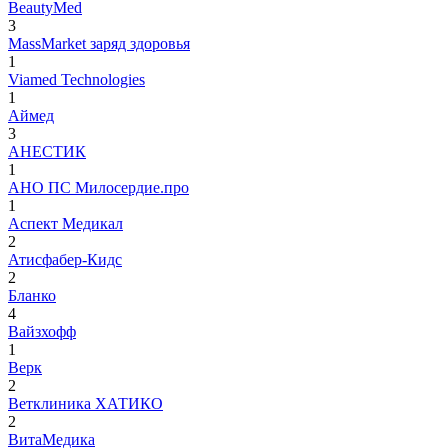
BeautyMed
3
MassMarket заряд здоровья
1
Viamed Technologies
1
Аймед
3
АНЕСТИК
1
АНО ПС Милосердие.про
1
Аспект Медикал
2
Атисфабер-Кидс
2
Бланко
4
Вайзхофф
1
Верк
2
Ветклиника ХАТИКО
2
ВитаМедика