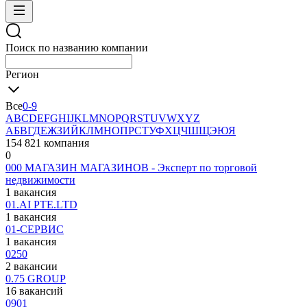
Поиск по названию компании
Регион
Все
0-9
A
B
C
D
E
F
G
H
I
J
K
L
M
N
O
P
Q
R
S
T
U
V
W
X
Y
Z
А
Б
В
Г
Д
Е
Ж
З
И
Й
К
Л
М
Н
О
П
Р
С
Т
У
Ф
Х
Ц
Ч
Ш
Щ
Э
Ю
Я
154 821 компания
0
000 МАГАЗИН МАГАЗИНОВ - Эксперт по торговой
недвижимости
1 вакансия
01.AI PTE.LTD
1 вакансия
01-СЕРВИС
1 вакансия
0250
2 вакансии
0.75 GROUP
16 вакансий
0901