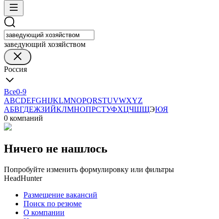
заведующий хозяйством
Россия
Все
0-9
A
B
C
D
E
F
G
H
I
J
K
L
M
N
O
P
Q
R
S
T
U
V
W
X
Y
Z
А
Б
В
Г
Д
Е
Ж
З
И
Й
К
Л
М
Н
О
П
Р
С
Т
У
Ф
Х
Ц
Ч
Ш
Щ
Э
Ю
Я
0 компаний
Ничего не нашлось
Попробуйте изменить формулировку или фильтры
HeadHunter
Размещение вакансий
Поиск по резюме
О компании