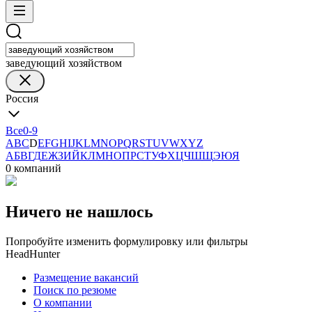
заведующий хозяйством
Россия
Все
0-9
A
B
C
D
E
F
G
H
I
J
K
L
M
N
O
P
Q
R
S
T
U
V
W
X
Y
Z
А
Б
В
Г
Д
Е
Ж
З
И
Й
К
Л
М
Н
О
П
Р
С
Т
У
Ф
Х
Ц
Ч
Ш
Щ
Э
Ю
Я
0 компаний
Ничего не нашлось
Попробуйте изменить формулировку или фильтры
HeadHunter
Размещение вакансий
Поиск по резюме
О компании