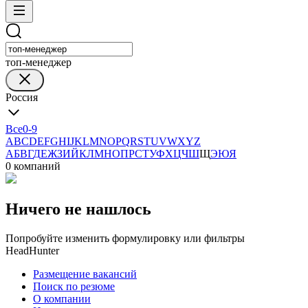
топ-менеджер
Россия
Все
0-9
A
B
C
D
E
F
G
H
I
J
K
L
M
N
O
P
Q
R
S
T
U
V
W
X
Y
Z
А
Б
В
Г
Д
Е
Ж
З
И
Й
К
Л
М
Н
О
П
Р
С
Т
У
Ф
Х
Ц
Ч
Ш
Щ
Э
Ю
Я
0 компаний
Ничего не нашлось
Попробуйте изменить формулировку или фильтры
HeadHunter
Размещение вакансий
Поиск по резюме
О компании