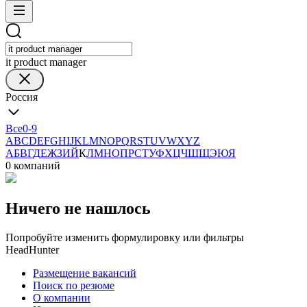
it product manager
Россия
Все
0-9
A
B
C
D
E
F
G
H
I
J
K
L
M
N
O
P
Q
R
S
T
U
V
W
X
Y
Z
А
Б
В
Г
Д
Е
Ж
З
И
Й
К
Л
М
Н
О
П
Р
С
Т
У
Ф
Х
Ц
Ч
Ш
Щ
Э
Ю
Я
0 компаний
Ничего не нашлось
Попробуйте изменить формулировку или фильтры
HeadHunter
Размещение вакансий
Поиск по резюме
О компании