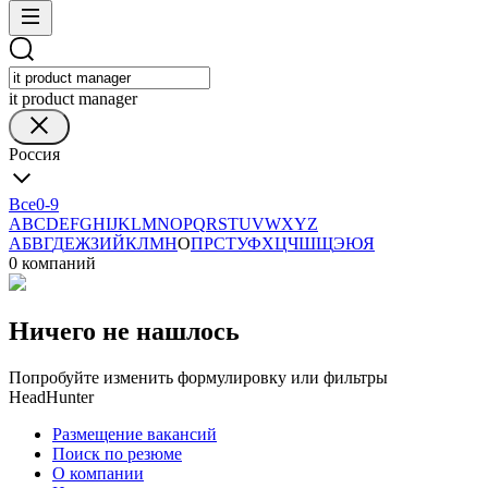
it product manager
Россия
Все
0-9
A
B
C
D
E
F
G
H
I
J
K
L
M
N
O
P
Q
R
S
T
U
V
W
X
Y
Z
А
Б
В
Г
Д
Е
Ж
З
И
Й
К
Л
М
Н
О
П
Р
С
Т
У
Ф
Х
Ц
Ч
Ш
Щ
Э
Ю
Я
0 компаний
Ничего не нашлось
Попробуйте изменить формулировку или фильтры
HeadHunter
Размещение вакансий
Поиск по резюме
О компании