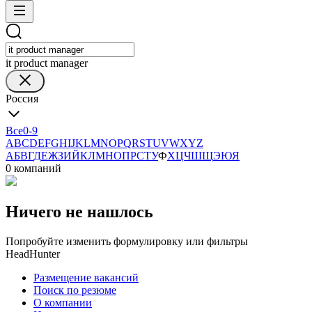
it product manager
Россия
Все
0-9
A
B
C
D
E
F
G
H
I
J
K
L
M
N
O
P
Q
R
S
T
U
V
W
X
Y
Z
А
Б
В
Г
Д
Е
Ж
З
И
Й
К
Л
М
Н
О
П
Р
С
Т
У
Ф
Х
Ц
Ч
Ш
Щ
Э
Ю
Я
0 компаний
Ничего не нашлось
Попробуйте изменить формулировку или фильтры
HeadHunter
Размещение вакансий
Поиск по резюме
О компании