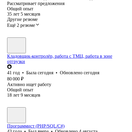
Рассматривает предложения
Общий опыт
35
лет
5
месяцев
Другие резюме
Ещё 2 резюме
Кладовщик-контролёр, работа с ТМЦ, работа в зоне
отгрузки
41
год
•
Была
сегодня
•
Обновлено
сегодня
80 000
₽
Активно ищет работу
Общий опыт
18
лет
9
месяцев
Программист (PHP/SQL/C#)
43
года
•
Был
вчера
•
Обновлено
4 августа