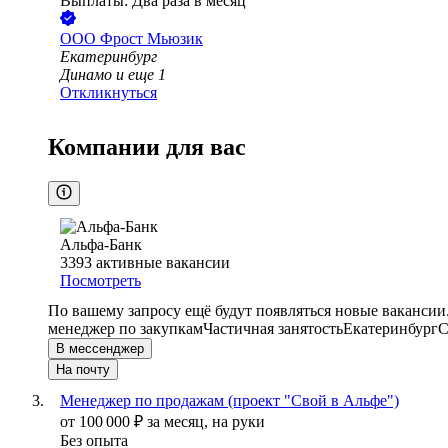
Выплаты: Два раза в месяц
ООО
Фрост Мьюзик
Екатеринбург
Динамо
и еще
1
Откликнуться
Компании для вас
Альфа-Банк
3393
активные вакансии
Посмотреть
По вашему запросу ещё будут появляться новые вакансии
менеджер по закупкам
Частичная занятость
Екатеринбург
С
В мессенджер
На почту
Менеджер по продажам (проект "Свой в Альфе")
от
100 000
₽
за месяц,
на руки
Без опыта