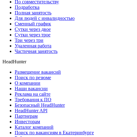
По совместительству
Подработка
Полная занятость
Для людей с инвалидностью
Сменный график
Сутки через двое
Сутки через трое
Три через три
Удаленная работа
Частичная занятость
HeadHunter
Размещение вакансий
Поиск по резюме
О компании
Наши вакансии
Реклама на сайте
Требования к ПО
Безопасный HeadHunter
HeadHunter API
Партнерам
Инвесторам
Каталог компаний
Поиск по вакансиям в Екатеринбурге