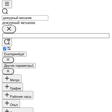
дежурный механик
Екатеринбург
Другие параметры
1
Метро
График
Рабочие часы
Опыт