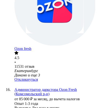
Ozon fresh
4.5
•
11531
отзыв
Екатеринбург
Динамо
и еще
3
Откликнуться
Администратор даркстора Ozon Fresh
(Комсомольский р-н)
от
85 000
₽
за месяц,
до вычета налогов
Опыт 1-3 года
Выплаты: Два раза в месяц