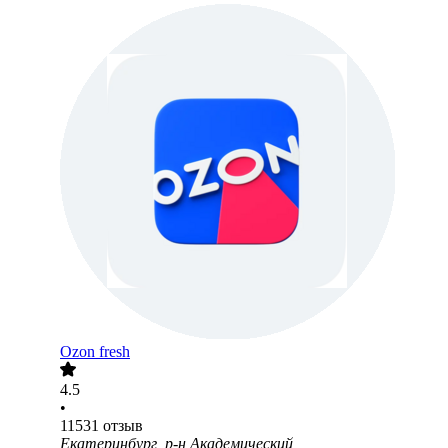
Ozon fresh
4.5
•
11531
отзыв
Екатеринбург, р-н Академический