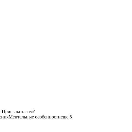
. Присылать вам?
ения
Ментальные особенности
еще 5