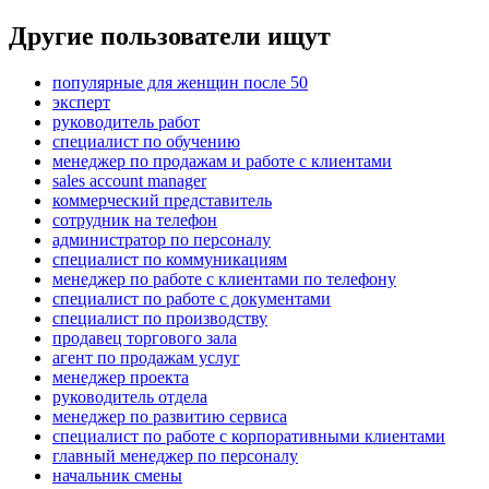
Другие пользователи ищут
популярные для женщин после 50
эксперт
руководитель работ
специалист по обучению
менеджер по продажам и работе с клиентами
sales account manager
коммерческий представитель
сотрудник на телефон
администратор по персоналу
специалист по коммуникациям
менеджер по работе с клиентами по телефону
специалист по работе с документами
специалист по производству
продавец торгового зала
агент по продажам услуг
менеджер проекта
руководитель отдела
менеджер по развитию сервиса
специалист по работе с корпоративными клиентами
главный менеджер по персоналу
начальник смены