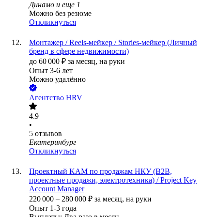
Динамо
и еще
1
Можно без резюме
Откликнуться
Монтажер / Reels-мейкер / Stories-мейкер (Личный
бренд в сфере недвижимости)
до
60 000
₽
за месяц,
на руки
Опыт 3-6 лет
Можно удалённо
Агентство HRV
4.9
•
5
отзывов
Екатеринбург
Откликнуться
Проектный KAM по продажам НКУ (B2B,
проектные продажи, электротехника) / Project Key
Account Manager
220 000
–
280 000
₽
за месяц,
на руки
Опыт 1-3 года
Выплаты: Два раза в месяц