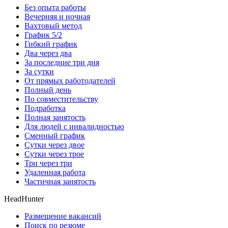
Без опыта работы
Вечерняя и ночная
Вахтовый метод
График 5/2
Гибкий график
Два через два
За последние три дня
За сутки
От прямых работодателей
Полный день
По совместительству
Подработка
Полная занятость
Для людей с инвалидностью
Сменный график
Сутки через двое
Сутки через трое
Три через три
Удаленная работа
Частичная занятость
HeadHunter
Размещение вакансий
Поиск по резюме