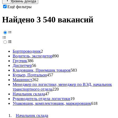
Уровень дохода
Ещё фильтры
Найдено 3 540 вакансий
Бортпроводник
2
Водитель, экспедитор
890
Грузчик
386
Диспетчер
56
Кладовщик, Приемщик товаров
583
Курьер, Почтальон
457
Машинист
262
Менеджер по логистике, менеджер по ВЭД, начальник
транспортного отдела
220
Начальник склада
47
Руководитель отдела логистики
19
Упаковщик, комплектовщик, маркировщик
618
Начальник склада