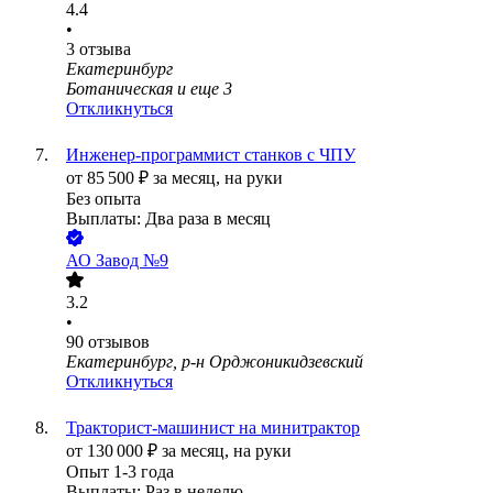
4.4
•
3
отзыва
Екатеринбург
Ботаническая
и еще
3
Откликнуться
Инженер-программист станков с ЧПУ
от
85 500
₽
за месяц,
на руки
Без опыта
Выплаты: Два раза в месяц
АО
Завод №9
3.2
•
90
отзывов
Екатеринбург, р-н Орджоникидзевский
Откликнуться
Тракторист-машинист на минитрактор
от
130 000
₽
за месяц,
на руки
Опыт 1-3 года
Выплаты: Раз в неделю