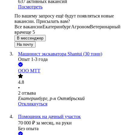
637
активных вакансий
Посмотреть
По вашему запросу ещё будут появляться новые
вакансии. Присылать вам?
Все вакансии
Екатеринбург
Агроном
Ветеринарный
врач
еще 5
В мессенджер
На почту
Машинист экскаватора Shantui (30 тонн)
Опыт 1-3 года
ООО
МТТ
4.8
•
2
отзыва
Екатеринбург, р-н Октябрьский
Откликнуться
Помощник на дачный участок
70 000
₽
за месяц,
на руки
Без опыта