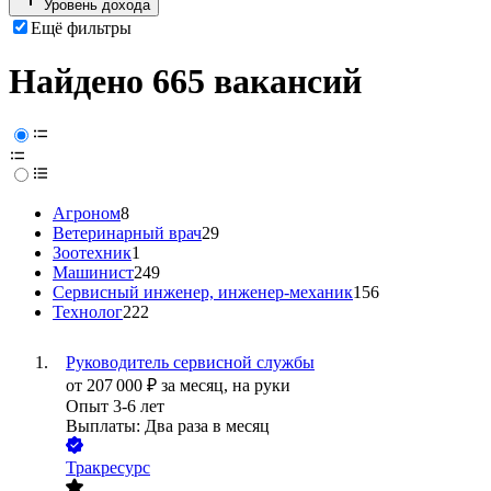
Уровень дохода
Ещё фильтры
Найдено 665 вакансий
Агроном
8
Ветеринарный врач
29
Зоотехник
1
Машинист
249
Сервисный инженер, инженер-механик
156
Технолог
222
Руководитель сервисной службы
от
207 000
₽
за месяц,
на руки
Опыт 3-6 лет
Выплаты: Два раза в месяц
Тракресурс