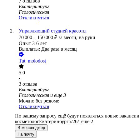
7
отзывов
Екатеринбург
Геологическая
Откликнуться
Управляющий студией красоты
70 000
–
150 000
₽
за месяц,
на руки
Опыт 3-6 лет
Выплаты: Два раза в месяц
Tut_molodost
5.0
•
3
отзыва
Екатеринбург
Геологическая
и еще
3
Можно без резюме
Откликнуться
По вашему запросу ещё будут появляться новые вакансии
косметолог
Екатеринбург
5/2
6/1
еще 2
В мессенджер
На почту