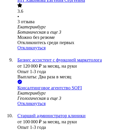
ИП
Хакимова Евгения Сергеевна
3.6
•
3
отзыва
Екатеринбург
Ботаническая
и еще
3
Можно без резюме
Откликнитесь среди первых
Откликнуться
Бизнес ассистент с функцией маркетолога
от
120 000
₽
за месяц,
на руки
Опыт 1-3 года
Выплаты: Два раза в месяц
Консалтинговое агентство SOFI
Екатеринбург
Геологическая
и еще
3
Откликнуться
Старший администратор клиники
от
100 000
₽
за месяц,
на руки
Опыт 1-3 года