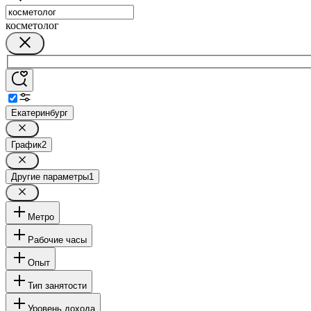
косметолог
Екатеринбург
График
2
Другие параметры
1
Метро
Рабочие часы
Опыт
Тип занятости
Уровень дохода