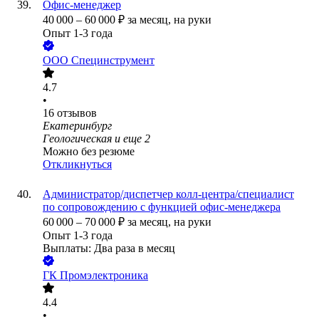
Офис-менеджер
40 000
–
60 000
₽
за месяц,
на руки
Опыт 1-3 года
ООО
Специнструмент
4.7
•
16
отзывов
Екатеринбург
Геологическая
и еще
2
Можно без резюме
Откликнуться
Администратор/диспетчер колл-центра/специалист
по сопровождению с функцией офис-менеджера
60 000
–
70 000
₽
за месяц,
на руки
Опыт 1-3 года
Выплаты: Два раза в месяц
ГК Промэлектроника
4.4
•