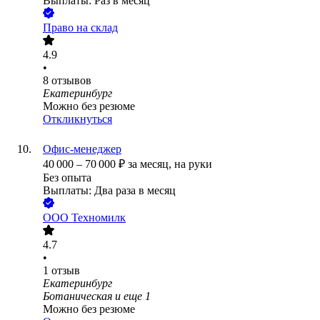
Выплаты: Раз в месяц
Право на склад
4.9
•
8
отзывов
Екатеринбург
Можно без резюме
Откликнуться
Офис-менеджер
40 000
–
70 000
₽
за месяц,
на руки
Без опыта
Выплаты: Два раза в месяц
ООО
Техномилк
4.7
•
1
отзыв
Екатеринбург
Ботаническая
и еще
1
Можно без резюме