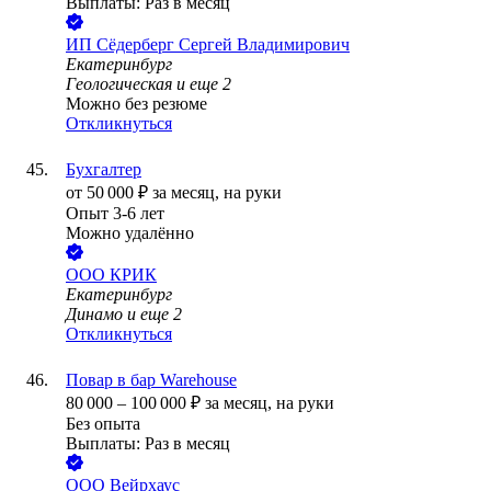
Выплаты: Раз в месяц
ИП
Сёдерберг Сергей Владимирович
Екатеринбург
Геологическая
и еще
2
Можно без резюме
Откликнуться
Бухгалтер
от
50 000
₽
за месяц,
на руки
Опыт 3-6 лет
Можно удалённо
ООО
КРИК
Екатеринбург
Динамо
и еще
2
Откликнуться
Повар в бар Warehouse
80 000
–
100 000
₽
за месяц,
на руки
Без опыта
Выплаты: Раз в месяц
ООО
Вейрхаус