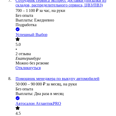
Сотрудник сервиса экспресс доставки (посылки из
складов, распределительного сервиса, ЦВЗ/ПВЗ)
700
–
1 100
₽
за час,
на руки
Без опыта
Выплаты: Ежедневно
Подработка
Успешный Выбор
5.0
•
2
отзыва
Екатеринбург
Можно без резюме
Откликнуться
Помощник менеджера по выкупу автомобилей
50 000
–
90 000
₽
за месяц,
на руки
Без опыта
Выплаты: Два раза в месяц
Автосалон АтлантикPRO
4.5