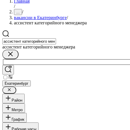
Главная
/
/
...
вакансии в Екатеринбурге
/
ассистент категорийного менеджера
ассистент категорийного менеджера
Екатеринбург
Район
Метро
График
Рабочие часы