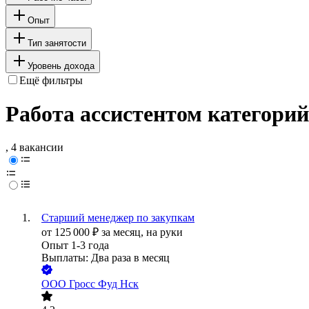
Опыт
Тип занятости
Уровень дохода
Ещё фильтры
Работа ассистентом категори
, 4 вакансии
Старший менеджер по закупкам
от
125 000
₽
за месяц,
на руки
Опыт 1-3 года
Выплаты: Два раза в месяц
ООО
Гросс Фуд Нск