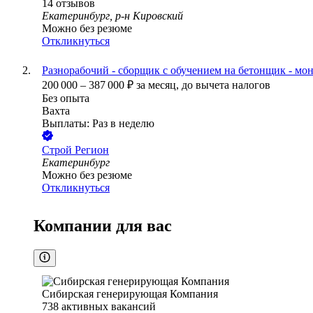
14
отзывов
Екатеринбург, р-н Кировский
Можно без резюме
Откликнуться
Разнорабочий - сборщик с обучением на бетонщик - мо
200 000
–
387 000
₽
за месяц,
до вычета налогов
Без опыта
Вахта
Выплаты: Раз в неделю
Строй Регион
Екатеринбург
Можно без резюме
Откликнуться
Компании для вас
Сибирская генерирующая Компания
738
активных вакансий