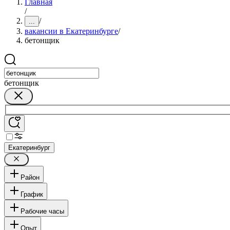
Главная
/
/
...
вакансии в Екатеринбурге
/
бетонщик
бетонщик
Екатеринбург
Район
График
Рабочие часы
Опыт