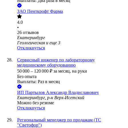
Выплаты: Два раза в месяц
ЗАО
Пенткрофт Фарма
4.0
•
26
отзывов
Екатеринбург
Геологическая
и еще
3
Откликнуться
Сервисный инженер по лабораторному
медицинскому оборудованию
50 000
–
120 000
₽
за месяц,
на руки
Без опыта
Выплаты: Раз в месяц
ИП
Партылов Александр Владиславович
Екатеринбург, р-н Верх-Исетский
Можно без резюме
Откликнуться
Региональный менеджер по продажам (ТС
"Светофор")