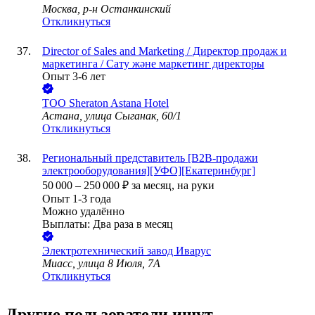
Москва, р-н Останкинский
Откликнуться
Director of Sales and Marketing / Директор продаж и
маркетинга / Сату және маркетинг директоры
Опыт 3-6 лет
ТОО
Sheraton Astana Hotel
Астана, улица Сыганак, 60/1
Откликнуться
Региональный представитель [B2B-продажи
электрооборудования][УФО][Екатеринбург]
50 000
–
250 000
₽
за месяц,
на руки
Опыт 1-3 года
Можно удалённо
Выплаты: Два раза в месяц
Электротехнический завод Иварус
Миасс, улица 8 Июля, 7А
Откликнуться
Другие пользователи ищут