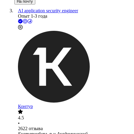
На почту
AI application security engineer
Опыт 1-3 года
Контур
4.5
•
2622
отзыва
Екатеринбург, р-н Академический