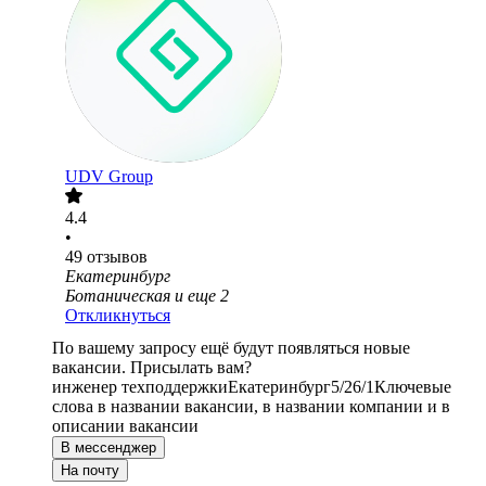
UDV Group
4.4
•
49
отзывов
Екатеринбург
Ботаническая
и еще
2
Откликнуться
По вашему запросу ещё будут появляться новые
вакансии. Присылать вам?
инженер техподдержки
Екатеринбург
5/2
6/1
Ключевые
слова в названии вакансии, в названии компании и в
описании вакансии
В мессенджер
На почту