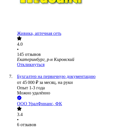
Живика, аптечная сеть
4.0
•
145
отзывов
Екатеринбург, р-н Кировский
Откликнуться
Бухгалтер на первичную документацию
от
45 000
₽
за месяц,
на руки
Опыт 1-3 года
Можно удалённо
ООО
УралФинанс, ФК
3.4
•
6
отзывов