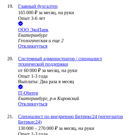
Главный бухгалтер
165 000
₽
за месяц,
на руки
Опыт 3-6 лет
ООО
ЭкоПарк
Екатеринбург
Геологическая
и еще
2
Откликнуться
Системный администратор / специалист
технической поддержки
от
60 000
₽
за месяц,
на руки
Опыт 1-3 года
Выплаты: Два раза в месяц
IT-Obereg
Екатеринбург, р-н Кировский
Откликнуться
Специалист по внедрению Битрикс24 (интегратор
Битркис24)
130 000
–
270 000
₽
за месяц,
на руки
Опыт 1-3 года