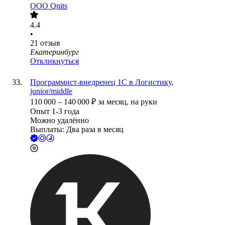
ООО
Qnits
4.4
•
21
отзыв
Екатеринбург
Откликнуться
Программист-внедренец 1С в Логистику,
junior/middle
110 000
–
140 000
₽
за месяц,
на руки
Опыт 1-3 года
Можно удалённо
Выплаты: Два раза в месяц