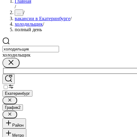
Главная
/
/
...
вакансии в Екатеринбурге
/
холодильщик
/
полный день
холодильщик
Екатеринбург
График
2
Район
Метро