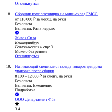
Откликнуться
Сборщик комплектовщик на мини-склад FMCG
от
110 000
₽
за месяц,
на руки
Без опыта
Выплаты: Раз в неделю
Живая Сила
Екатеринбург
Геологическая
и еще
3
Можно без резюме
Откликнуться
Начинающий специалист склада товаров для дома -
упаковка после сборки
8 100
–
12 000
₽
за смену,
на руки
Без опыта
Выплаты: Ежедневно
Подработка
ООО
Департамент Ф53
3.4