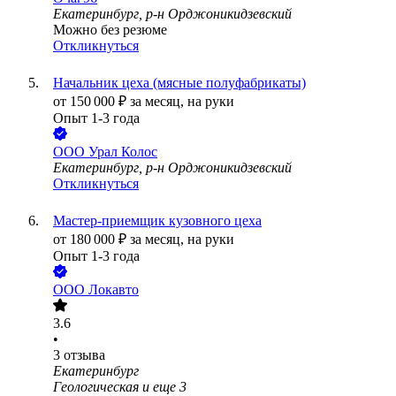
Екатеринбург, р-н Орджоникидзевский
Можно без резюме
Откликнуться
Начальник цеха (мясные полуфабрикаты)
от
150 000
₽
за месяц,
на руки
Опыт 1-3 года
ООО
Урал Колос
Екатеринбург, р-н Орджоникидзевский
Откликнуться
Мастер-приемщик кузовного цеха
от
180 000
₽
за месяц,
на руки
Опыт 1-3 года
ООО
Локавто
3.6
•
3
отзыва
Екатеринбург
Геологическая
и еще
3