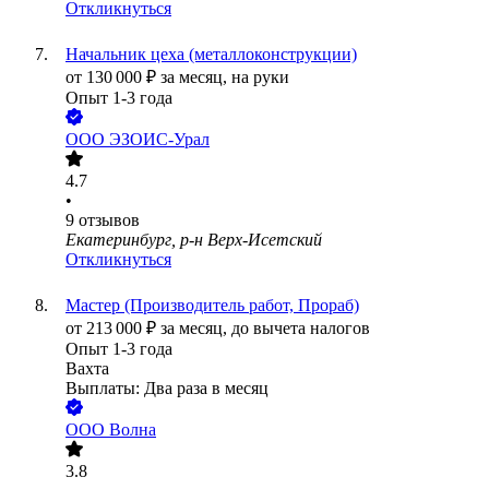
Откликнуться
Начальник цеха (металлоконструкции)
от
130 000
₽
за месяц,
на руки
Опыт 1-3 года
ООО
ЭЗОИС-Урал
4.7
•
9
отзывов
Екатеринбург, р-н Верх-Исетский
Откликнуться
Мастер (Производитель работ, Прораб)
от
213 000
₽
за месяц,
до вычета налогов
Опыт 1-3 года
Вахта
Выплаты: Два раза в месяц
ООО
Волна
3.8