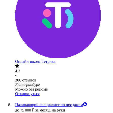
Онлайн-школа Тетрика
4.7
•
306
отзывов
Екатеринбург
Можно без резюме
Откликнуться
Начинающий специалист по продажам
до
75 000
₽
за месяц,
на руки