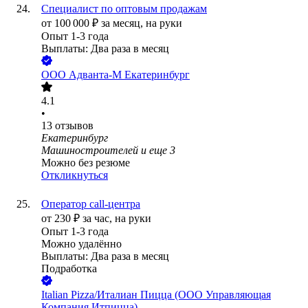
Специалист по оптовым продажам
от
100 000
₽
за месяц,
на руки
Опыт 1-3 года
Выплаты: Два раза в месяц
ООО
Адванта-М Екатеринбург
4.1
•
13
отзывов
Екатеринбург
Машиностроителей
и еще
3
Можно без резюме
Откликнуться
Оператор call-центра
от
230
₽
за час,
на руки
Опыт 1-3 года
Можно удалённо
Выплаты: Два раза в месяц
Подработка
Italian Pizza/Италиан Пицца (ООО Управляющая
Компания Итпицца)