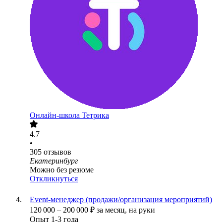
Онлайн-школа Тетрика
4.7
•
305
отзывов
Екатеринбург
Можно без резюме
Откликнуться
Event-менеджер (продажи/организация мероприятий)
120 000
–
200 000
₽
за месяц,
на руки
Опыт 1-3 года