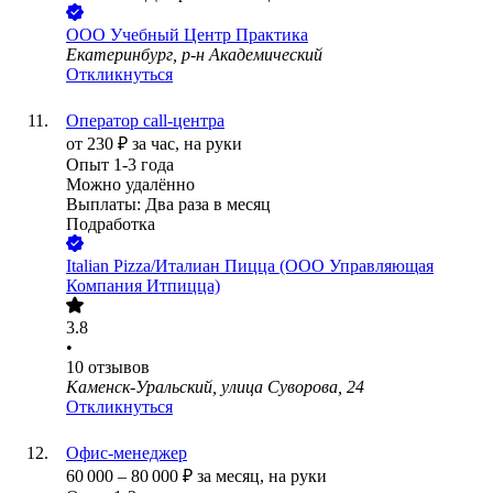
ООО
Учебный Центр Практика
Екатеринбург, р-н Академический
Откликнуться
Оператор call-центра
от
230
₽
за час,
на руки
Опыт 1-3 года
Можно удалённо
Выплаты: Два раза в месяц
Подработка
Italian Pizza/Италиан Пицца (ООО Управляющая
Компания Итпицца)
3.8
•
10
отзывов
Каменск-Уральский, улица Суворова, 24
Откликнуться
Офис-менеджер
60 000
–
80 000
₽
за месяц,
на руки