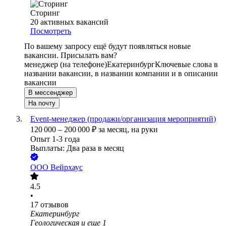
Сторинг
20
активных вакансий
Посмотреть
По вашему запросу ещё будут появляться новые
вакансии. Присылать вам?
менеджер (на телефоне)
Екатеринбург
Ключевые слова в
названии вакансии, в названии компании и в описании
вакансии
В мессенджер
На почту
Event-менеджер (продажи/организация мероприятий)
120 000
–
200 000
₽
за месяц,
на руки
Опыт 1-3 года
Выплаты: Два раза в месяц
ООО
Вейрхаус
4.5
•
17
отзывов
Екатеринбург
Геологическая
и еще
1