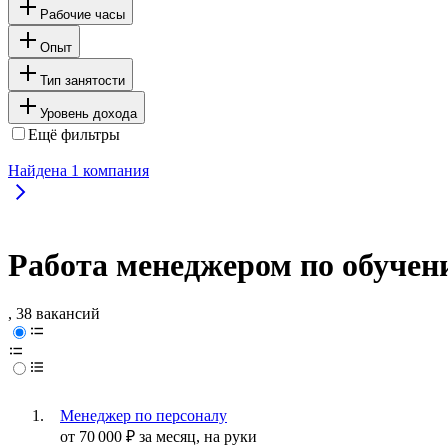
Рабочие часы
Опыт
Тип занятости
Уровень дохода
Ещё фильтры
Найдена
1
компания
Работа менеджером по обучени
, 38 вакансий
Менеджер по персоналу
от
70 000
₽
за месяц,
на руки